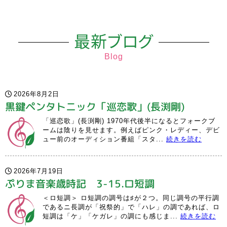
最新ブログ
Blog
2026年8月2日
黒鍵ペンタトニック「巡恋歌」(長渕剛)
「巡恋歌」(長渕剛) 1970年代後半になるとフォークブ
ームは陰りを見せます。例えばピンク・レディー、デビ
ュー前のオーディション番組「スタ...
続きを読む
2026年7月19日
ぷりま音楽歳時記 3-15.ロ短調
＜ロ短調＞ ロ短調の調号は♯が２つ。同じ調号の平行調
であるニ長調が「祝祭的」で「ハレ」の調であれば、ロ
短調は「ケ」「ケガレ」の調にも感じま...
続きを読む