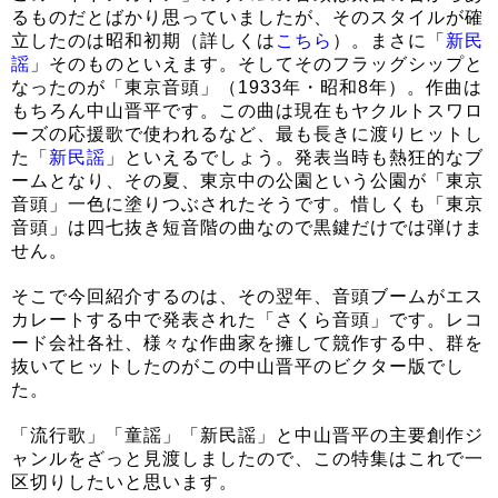
るものだとばかり思っていましたが、そのスタイルが確
立したのは昭和初期（詳しくは
こちら
）。まさに「
新民
謡
」そのものといえます。そしてそのフラッグシップと
なったのが「東京音頭」（1933年・昭和8年）。作曲は
もちろん中山晋平です。この曲は現在もヤクルトスワロ
ーズの応援歌で使われるなど、最も長きに渡りヒットし
た「
新民謡
」といえるでしょう。発表当時も熱狂的なブ
ームとなり、その夏、東京中の公園という公園が「東京
音頭」一色に塗りつぶされたそうです。惜しくも「東京
音頭」は四七抜き短音階の曲なので黒鍵だけでは弾けま
せん。
そこで今回紹介するのは、その翌年、音頭ブームがエス
カレートする中で発表された「さくら音頭」です。レコ
ード会社各社、様々な作曲家を擁して競作する中、群を
抜いてヒットしたのがこの中山晋平のビクター版でし
た。
「流行歌」「童謡」「新民謡」と中山晋平の主要創作ジ
ャンルをざっと見渡しましたので、この特集はこれで一
区切りしたいと思います。