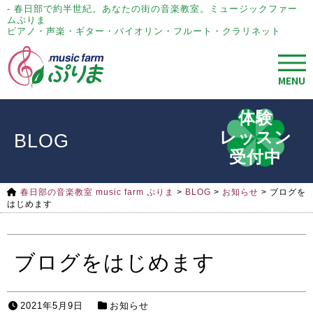
- 春日部で約半世紀。あなたの街の音楽教室。ミュージックファー
ムぷりま
ピアノ・声楽・ギター・バイオリン・フルート・クラリネット
MENU
体験
レッスン
BLOG
受付中
春日部の音楽教室 music farm ぷりま
>
BLOG
>
お知らせ
>
ブログを
はじめます
ブログをはじめます
2021年5月9日
お知らせ