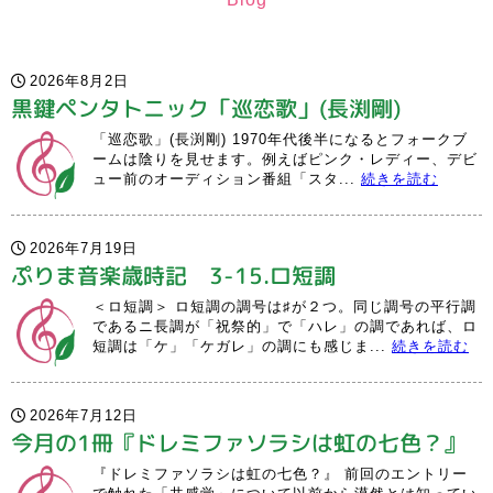
2026年8月2日
黒鍵ペンタトニック「巡恋歌」(長渕剛)
「巡恋歌」(長渕剛) 1970年代後半になるとフォークブ
ームは陰りを見せます。例えばピンク・レディー、デビ
ュー前のオーディション番組「スタ...
続きを読む
2026年7月19日
ぷりま音楽歳時記 3-15.ロ短調
＜ロ短調＞ ロ短調の調号は♯が２つ。同じ調号の平行調
であるニ長調が「祝祭的」で「ハレ」の調であれば、ロ
短調は「ケ」「ケガレ」の調にも感じま...
続きを読む
2026年7月12日
今月の1冊『ドレミファソラシは虹の七色？』
『ドレミファソラシは虹の七色？』 前回のエントリー