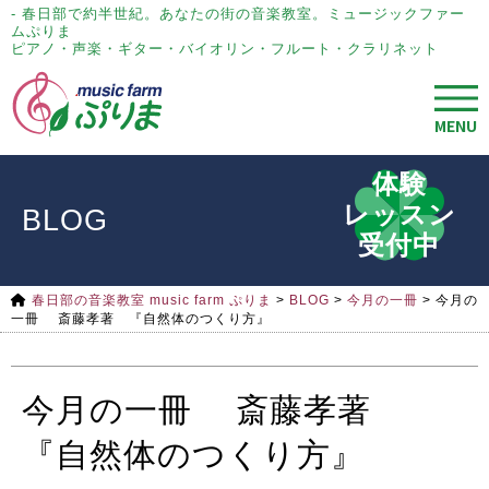
- 春日部で約半世紀。あなたの街の音楽教室。ミュージックファー
ムぷりま
ピアノ・声楽・ギター・バイオリン・フルート・クラリネット
MENU
体験
レッスン
BLOG
受付中
春日部の音楽教室 music farm ぷりま
>
BLOG
>
今月の一冊
>
今月の
一冊 斎藤孝著 『自然体のつくり方』
今月の一冊 斎藤孝著
『自然体のつくり方』