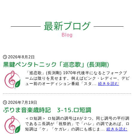
最新ブログ
Blog
2026年8月2日
黒鍵ペンタトニック「巡恋歌」(長渕剛)
「巡恋歌」(長渕剛) 1970年代後半になるとフォークブ
ームは陰りを見せます。例えばピンク・レディー、デビ
ュー前のオーディション番組「スタ...
続きを読む
2026年7月19日
ぷりま音楽歳時記 3-15.ロ短調
＜ロ短調＞ ロ短調の調号は♯が２つ。同じ調号の平行調
であるニ長調が「祝祭的」で「ハレ」の調であれば、ロ
短調は「ケ」「ケガレ」の調にも感じま...
続きを読む