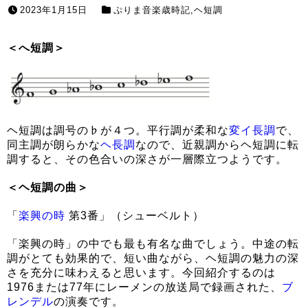
2023年1月15日
ぷりま音楽歳時記
,
ヘ短調
＜へ短調＞
ヘ短調は調号の♭が４つ。平行調が柔和な
変イ長調
で、
同主調が朗らかな
ヘ長調
なので、近親調からヘ短調に転
調すると、その色合いの深さが一層際立つようです。
＜ヘ短調の曲＞
「
楽興の時
第3番」（シューベルト）
「楽興の時」の中でも最も有名な曲でしょう。中途の転
調がとても効果的で、短い曲ながら、ヘ短調の魅力の深
さを充分に味わえると思います。今回紹介するのは
1976または77年にレーメンの放送局で録画された、
ブ
レンデル
の演奏です。