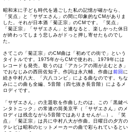
昭和末に子ども時代を過ごした私の記憶が確かなら、
「笑点」と「サザエさん」の間に印象的なCMがありま
した。それが日本酒「菊正宗」のCMです。「笑点」
「菊正宗」「サザエさん」と連なると、楽しかった休日
が終わってしまう悲しみがドっと押し寄せたものでし
た。
さてこの「菊正宗」のCM曲は「初めての街で」という
タイトルです。1975年からCMで使われ、1979年には
レコードも発売。歌うのは「アカシアの雨が止むとき」
でおなじみの西田佐知子。作詞は永六輔、作曲は
前回
に
続き中村八大、「六八コンビ」による曲なのです。ちな
みにこの曲も全編、5音階（四七抜き長音階）によるメ
ロディです。
「サザエさん」の主題歌を作曲したのは、この「黒鍵ペ
ンタトニック」の常連の筒美京平（「サザエさん」のメ
ロディは残念ながら5音階ではありませんが…）。「笑
点」「菊正宗」は共に中村八大が作曲。日曜日の夕方の
テレビは昭和のヒットメーカーの曲で彩られているとい