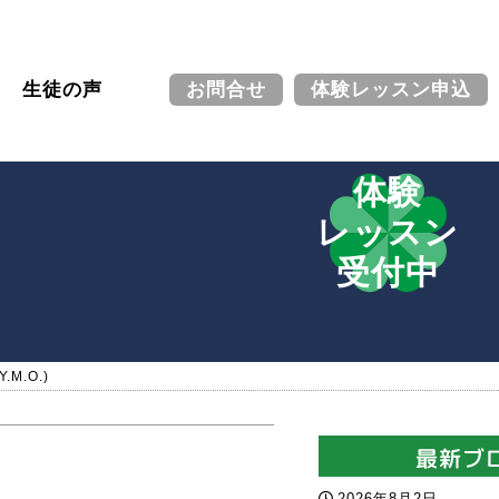
生徒の声
お問合せ
体験レッスン申込
体験
レッスン
受付中
M.O.)
最新ブ
2026年8月2日