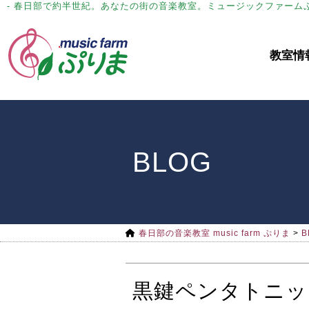
- 春日部で約半世紀。あなたの街の音楽教室。ミュージックファーム
教室情
BLOG
春日部の音楽教室 music farm ぷりま
>
B
黒鍵ペンタトニック