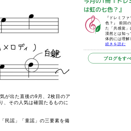
今月の1冊『ドレ
は虹の七色？』
『ドレミファ
色？』 前回
た「共感覚」
漠然とは知っ
体的には理解し
続きを読む
ブログをす
気が出た直後の9月、2枚目のア
なり、その人気は確固たるものに
「民謡」「童謡」の三要素を備