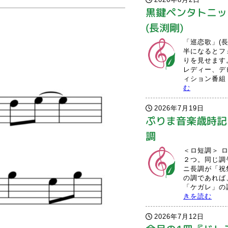
黒鍵ペンタトニッ
(長渕剛)
「巡恋歌」(長
半になるとフ
りを見せます
レディー、デ
ィション番組「
む
2026年7月19日
ぷりま音楽歳時記 
調
＜ロ短調＞ 
２つ。同じ調
ニ長調が「祝
の調であれば
「ケガレ」の調
きを読む
2026年7月12日