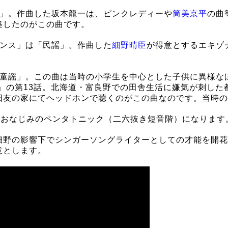
歌」。作曲した坂本龍一は、ピンクレディーや
筒美京平
の曲
築したのがこの曲です。
ダンス」は「民謡」。作曲した
細野晴臣
が得意とするエキゾ
。
「童謡」。この曲は当時の小学生を中心とした子供に異様な
ら」の第13話。北海道・富良野での田舎生活に嫌気が刺し
旧友の家にてヘッドホンで聴くのがこの曲なのです。当時の
でおなじみのペンタトニック（二六抜き短音階）になります
細野の影響下でシンガーソングライターとしての才能を開花
意とします。