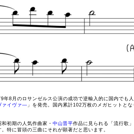
79年8月のロサンゼルス公演の成功で逆輸入的に国内でも人
ヴァイヴァ―
」を発売。国内累計102万枚のメガヒットと
昭和初期の人気作曲家・
中山晋平
作品に見られる「流行歌」
す。特に冒頭の三曲にそれが顕著だと思います。