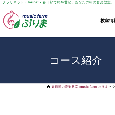
クラリネット Clarinet - 春日部で約半世紀。あなたの街の音楽教
教室情
コース紹介
春日部の音楽教室 music farm ぷりま
>
ク