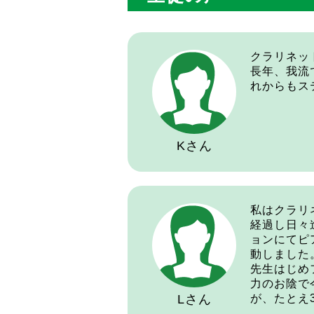
クラリネッ
長年、我流
れからもス
Kさん
私はクラリ
経過し日々
ョンにてピ
動しました
先生はじめ
力のお陰で
Lさん
が、たとえ