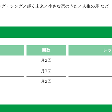
ング・シング／輝く未来／小さな恋のうた／人生の扉 など
回数
レッ
月2回
月1回
月2回