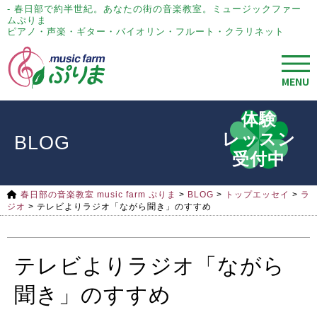
- 春日部で約半世紀。あなたの街の音楽教室。ミュージックファー
ムぷりま
ピアノ・声楽・ギター・バイオリン・フルート・クラリネット
MENU
体験
レッスン
BLOG
受付中
春日部の音楽教室 music farm ぷりま
>
BLOG
>
トップエッセイ
>
ラ
ジオ
>
テレビよりラジオ「ながら聞き」のすすめ
テレビよりラジオ「ながら
聞き」のすすめ