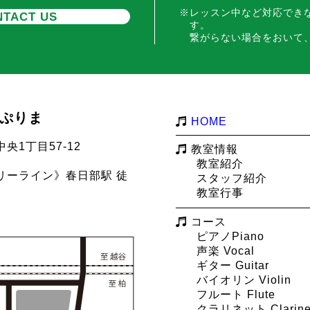
レッスン中など対応でき
TACT US
す。
繋がらない場合をおいて
m ぷりま
HOME
央1丁目57-12
教室情報
教室紹介
リーライン》春日部駅 徒
スタッフ紹介
教室行事
コース
ピアノPiano
声楽 Vocal
ギター Guitar
バイオリン Violin
フルート Flute
クラリネット Clarine