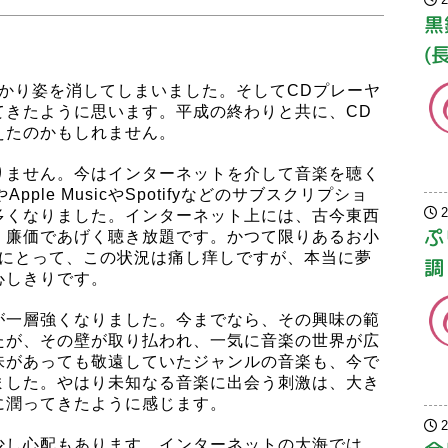
黒
(
かり姿を消してしまいました。そしてCDプレーヤ
てきたように思います。平成の終わりと共に、CD
えたのかもしれません。
りません。今はインターネットを介して音楽を聴く
やApple MusicやSpotifyなどのサブスクリプショ
多くなりました。インターネット上には、古今東西
ぷ
・廉価であげく聴き放題です。かつて限りあるお小
私にとって、この状況は痛し痒しですが、本当に夢
調
心しきりです。
が一層強くなりました。今までなら、その興味の範
たが、その壁が取り払われ、一気に音楽の世界が広
味があっても敬遠していたジャンルの音楽も、今で
ました。やはり未知なる音楽に出会う刺激は、大き
に潤ってきたように感じます。
少し心配もあります。インターネットの大海では、