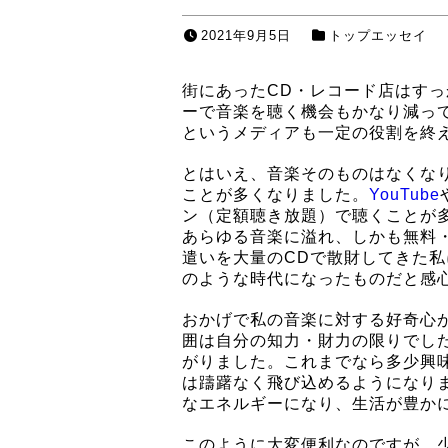
2021年9月5日
トップエッセイ
街にあったCD・レコード店はすっ
ーで音楽を聴く機会もかなり減っ
というメディアも一定の役割を終
とはいえ、音楽そのものはなくな
ことが多くなりました。
YouTube
ン（定額聴き放題）で聴くことが
あらゆる音楽に溢れ、しかも無料
遣いを大量のCDで散財してきた
のような時代になったものだと感
おかげで私の音楽に対する好奇心
囲は自分の知力・財力の限りでし
がりました。これまでなら多少興
は躊躇なく飛び込めるようになり
なエネルギーになり、生活が豊か
このように大変便利なのですが、