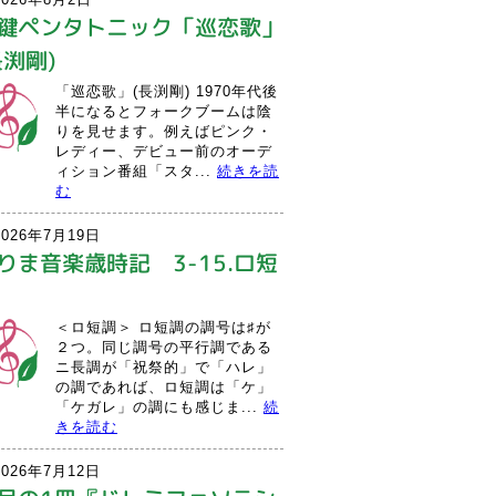
鍵ペンタトニック「巡恋歌」
長渕剛)
「巡恋歌」(長渕剛) 1970年代後
半になるとフォークブームは陰
りを見せます。例えばピンク・
レディー、デビュー前のオーデ
ィション番組「スタ...
続きを読
む
2026年7月19日
りま音楽歳時記 3-15.ロ短
＜ロ短調＞ ロ短調の調号は♯が
２つ。同じ調号の平行調である
ニ長調が「祝祭的」で「ハレ」
の調であれば、ロ短調は「ケ」
「ケガレ」の調にも感じま...
続
きを読む
2026年7月12日