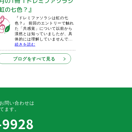
月の1冊『ドレミファソラシ
虹の七色？』
『ドレミファソラシは虹の七
色？』 前回のエントリーで触れ
た「共感覚」について以前から
漠然とは知っていましたが、具
体的には理解していませんで...
続きを読む
ブログをすべて見る
お問い合わせは
てます。
-9928