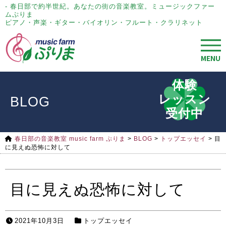
- 春日部で約半世紀。あなたの街の音楽教室。ミュージックファー
ムぷりま
ピアノ・声楽・ギター・バイオリン・フルート・クラリネット
MENU
体験
レッスン
BLOG
受付中
春日部の音楽教室 music farm ぷりま
>
BLOG
>
トップエッセイ
>
目
に見えぬ恐怖に対して
目に見えぬ恐怖に対して
2021年10月3日
トップエッセイ