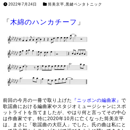
2022年7月24日
筒美京平
,
黒鍵ペンタトニック
「
木綿のハンカチーフ
」
前回の今月の一冊で取り上げた
『ニッポンの編曲家』
で
歌謡曲における編曲家やスタジオミュージシャンにスポ
ットライトを当てましたが、やはり何と言ってその中心
は作曲家です。特に2020年10月に亡くなった筒美京平
は、まさに「歌謡曲の大巨人」でした。氏の曲は私にと