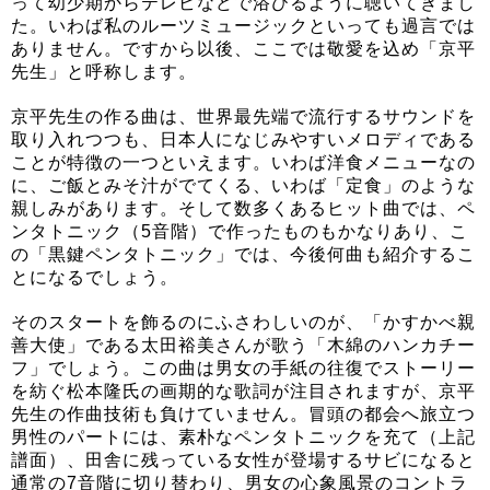
って幼少期からテレビなどで浴びるように聴いてきまし
た。いわば私のルーツミュージックといっても過言では
ありません。ですから以後、ここでは敬愛を込め「京平
先生」と呼称します。
京平先生の作る曲は、世界最先端で流行するサウンドを
取り入れつつも、日本人になじみやすいメロディである
ことが特徴の一つといえます。いわば洋食メニューなの
に、ご飯とみそ汁がでてくる、いわば「定食」のような
親しみがあります。そして数多くあるヒット曲では、ペ
ンタトニック（5音階）で作ったものもかなりあり、こ
の「黒鍵ペンタトニック」では、今後何曲も紹介するこ
とになるでしょう。
そのスタートを飾るのにふさわしいのが、「かすかべ親
善大使」である太田裕美さんが歌う「木綿のハンカチー
フ」でしょう。この曲は男女の手紙の往復でストーリー
を紡ぐ松本隆氏の画期的な歌詞が注目されますが、京平
先生の作曲技術も負けていません。冒頭の都会へ旅立つ
男性のパートには、素朴なペンタトニックを充て（上記
譜面）、田舎に残っている女性が登場するサビになると
通常の7音階に切り替わり、男女の心象風景のコントラ