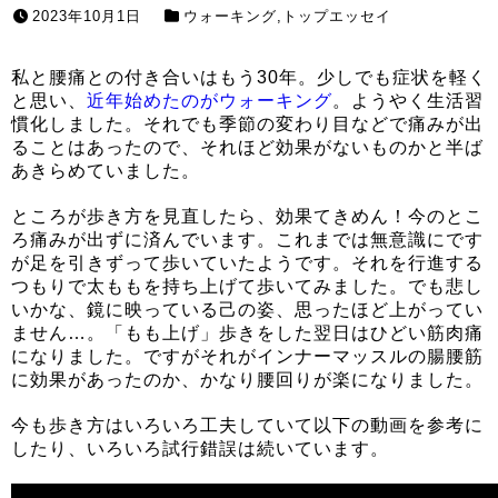
2023年10月1日
ウォーキング
,
トップエッセイ
私と腰痛との付き合いはもう30年。少しでも症状を軽く
と思い、
近年始めたのがウォーキング
。ようやく生活習
慣化しました。それでも季節の変わり目などで痛みが出
ることはあったので、それほど効果がないものかと半ば
あきらめていました。
ところが歩き方を見直したら、効果てきめん！今のとこ
ろ痛みが出ずに済んでいます。これまでは無意識にです
が足を引きずって歩いていたようです。それを行進する
つもりで太ももを持ち上げて歩いてみました。でも悲し
いかな、鏡に映っている己の姿、思ったほど上がってい
ません…。「もも上げ」歩きをした翌日はひどい筋肉痛
になりました。ですがそれがインナーマッスルの腸腰筋
に効果があったのか、かなり腰回りが楽になりました。
今も歩き方はいろいろ工夫していて以下の動画を参考に
したり、いろいろ試行錯誤は続いています。