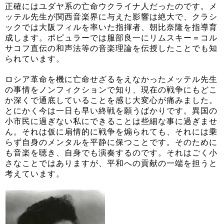
正確にはユダヤ系の亡命ウクライナ人だったのです。メ
ッテル先生が関西音楽界に与えた影響は絶大で、クラシ
ックでは大阪フィルを率いた指揮者、朝比奈隆を指導育
成します。ポピュラーでは服部良一にリムスキー＝コル
サコフ直伝の和声法等の音楽理論を伝授したことでも知
られています。
ロシア革命を機に亡命せざるをえなかったメッテル先生
の事情をノンフィクションで知り、現在の戦争にもどこ
か深くで通底していることを感じ大変心が痛みました。
とにかく今は一日も早い終戦を願うばかりです。異国の
小市民に過ぎない私にできることは些細な事に過ぎませ
ん。それは仮に扇情的に戦争を煽られても、それには乗
らず自身のメンタルを平静に保つことです。そのために
も音楽を聴き、自身でも演奏するのです。それはごく小
さなことではありますが、平和への貢献の一端を担うと
考えています。