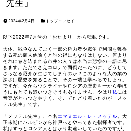
先生」
2024年2月4日
トップエッセイ
以下2022年7月号の「おたより」から転載です。
大体、戦争なんてごく一部の権力者や戦争で利潤を獲得
する死の商人他除くと誰の得にもなりはしない。何より
それに巻き込まれる市井の人々は本当に悲惨の一語に尽
きます。ただでさえコロナで面倒だったのに、どうして
さらなる厄介が生じてしまうのか？このような人の業の
深さは歴史を知ることで、その一端は学べるでしょう。
ですが、今からウクライナやロシアの歴史を一から学ぼ
うにもとても追いつきそうもありません。やはり
私
には
音楽がとっつきやすく、そこでたどり着いたのが「メッ
テル先生」です。
「メッテル先生」、本名
エマヌエル・レ・メッテル
。大
正末期にハルピンから神戸へとやってきた指揮者です。
私はずっとロシア人とばかり勘違いしていたのですが、