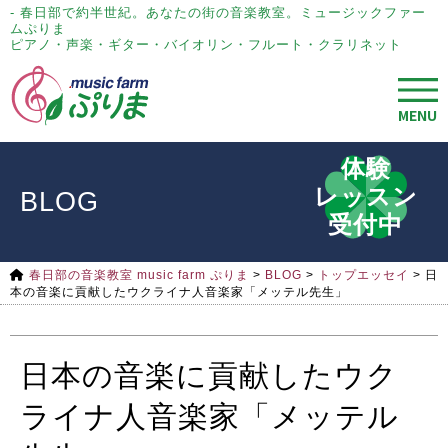
- 春日部で約半世紀。あなたの街の音楽教室。ミュージックファー
ムぷりま
ピアノ・声楽・ギター・バイオリン・フルート・クラリネット
MENU
体験
レッスン
BLOG
受付中
春日部の音楽教室 music farm ぷりま
>
BLOG
>
トップエッセイ
>
日
本の音楽に貢献したウクライナ人音楽家「メッテル先生」
日本の音楽に貢献したウク
ライナ人音楽家「メッテル