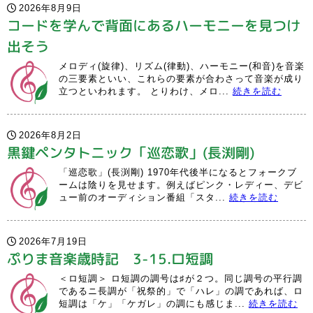
2026年8月9日
コードを学んで背面にあるハーモニーを見つけ
出そう
メロディ(旋律)、リズム(律動)、ハーモニー(和音)を音楽
の三要素といい、これらの要素が合わさって音楽が成り
立つといわれます。 とりわけ、メロ...
続きを読む
2026年8月2日
黒鍵ペンタトニック「巡恋歌」(長渕剛)
「巡恋歌」(長渕剛) 1970年代後半になるとフォークブ
ームは陰りを見せます。例えばピンク・レディー、デビ
ュー前のオーディション番組「スタ...
続きを読む
2026年7月19日
ぷりま音楽歳時記 3-15.ロ短調
＜ロ短調＞ ロ短調の調号は♯が２つ。同じ調号の平行調
であるニ長調が「祝祭的」で「ハレ」の調であれば、ロ
短調は「ケ」「ケガレ」の調にも感じま...
続きを読む