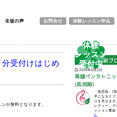
生徒の声
お問合せ
体験レッスン申込
体験
レッスン
最新ブ
月分受付けはじめ
受付中
2026年8月2日
黒鍵ペンタトニッ
(長渕剛)
「巡恋歌」(長
半になるとフ
りを見せます
ッスンが無料となります。
レディー、デ
ィション番組「
む