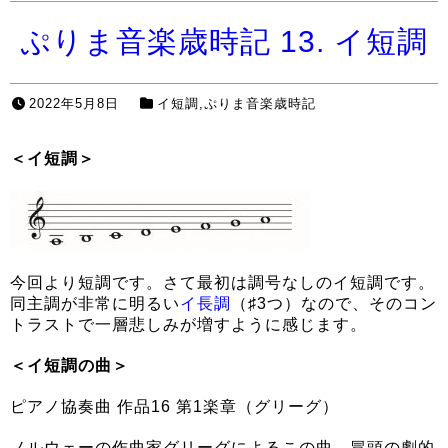
ぷりま音楽歳時記 13. イ短調
2022年5月8日
イ短調
,
ぷりま音楽歳時記
＜イ短調＞
今回より短調です。さて最初は調号なしのイ短調です。
同主調が非常に明るい
イ長調
（♯3つ）なので、そのコン
トラストで一層悲しみが増すように感じます。
＜イ短調の曲＞
ピアノ協奏曲 作品16 第1楽章（グリーグ）
ノルウェーの作曲家グリーグによるこの曲、冒頭の劇的