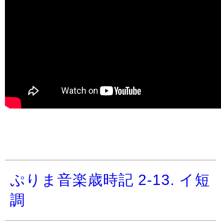
ぷりま音楽歳時記 2-13. イ短
調