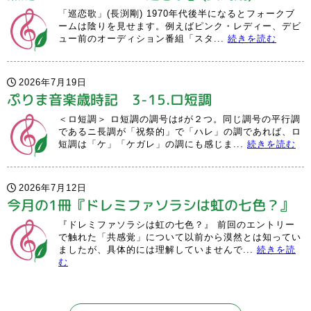
「巡恋歌」(長渕剛) 1970年代後半になるとフォークブ
ームは陰りを見せます。例えばピンク・レディー、デビ
ュー前のオーディション番組「スタ...
続きを読む
2026年7月19日
ぷりま音楽歳時記 3-15.ロ短調
＜ロ短調＞ ロ短調の調号は♯が２つ。同じ調号の平行調
であるニ長調が「祝祭的」で「ハレ」の調であれば、ロ
短調は「ケ」「ケガレ」の調にも感じま...
続きを読む
2026年7月12日
今月の1冊『ドレミファソラシは虹の七色？』
『ドレミファソラシは虹の七色？』 前回のエントリー
で触れた「共感覚」について以前から漠然とは知ってい
ましたが、具体的には理解していませんで...
続きを読
む