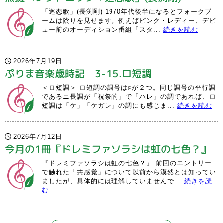
「巡恋歌」(長渕剛) 1970年代後半になるとフォークブ
ームは陰りを見せます。例えばピンク・レディー、デビ
ュー前のオーディション番組「スタ...
続きを読む
2026年7月19日
ぷりま音楽歳時記 3-15.ロ短調
＜ロ短調＞ ロ短調の調号は♯が２つ。同じ調号の平行調
であるニ長調が「祝祭的」で「ハレ」の調であれば、ロ
短調は「ケ」「ケガレ」の調にも感じま...
続きを読む
2026年7月12日
今月の1冊『ドレミファソラシは虹の七色？』
『ドレミファソラシは虹の七色？』 前回のエントリー
で触れた「共感覚」について以前から漠然とは知ってい
ましたが、具体的には理解していませんで...
続きを読
む