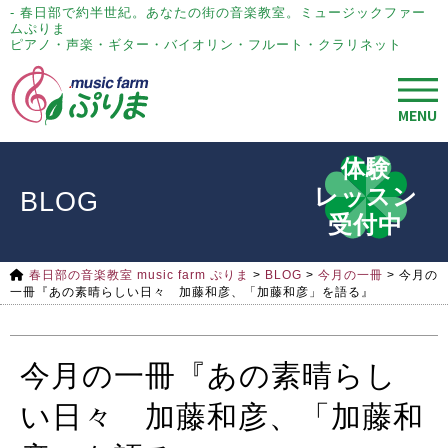
- 春日部で約半世紀。あなたの街の音楽教室。ミュージックファー
ムぷりま
ピアノ・声楽・ギター・バイオリン・フルート・クラリネット
MENU
体験
レッスン
BLOG
受付中
春日部の音楽教室 music farm ぷりま
>
BLOG
>
今月の一冊
>
今月の
一冊『あの素晴らしい日々 加藤和彦、「加藤和彦」を語る』
今月の一冊『あの素晴らし
い日々 加藤和彦、「加藤和