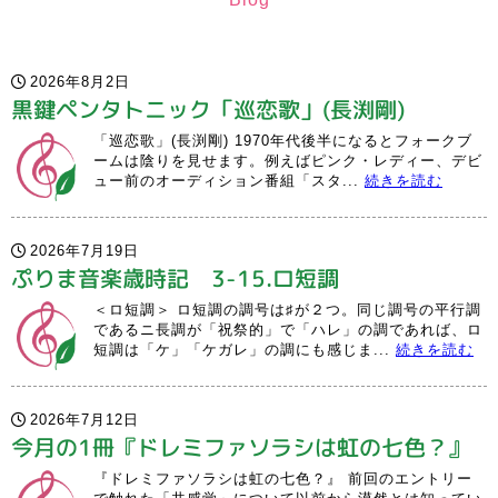
2026年8月2日
黒鍵ペンタトニック「巡恋歌」(長渕剛)
「巡恋歌」(長渕剛) 1970年代後半になるとフォークブ
ームは陰りを見せます。例えばピンク・レディー、デビ
ュー前のオーディション番組「スタ...
続きを読む
2026年7月19日
ぷりま音楽歳時記 3-15.ロ短調
＜ロ短調＞ ロ短調の調号は♯が２つ。同じ調号の平行調
であるニ長調が「祝祭的」で「ハレ」の調であれば、ロ
短調は「ケ」「ケガレ」の調にも感じま...
続きを読む
2026年7月12日
今月の1冊『ドレミファソラシは虹の七色？』
『ドレミファソラシは虹の七色？』 前回のエントリー