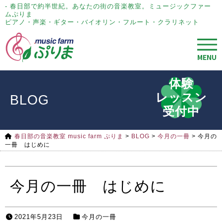
- 春日部で約半世紀。あなたの街の音楽教室。ミュージックファー
ムぷりま
ピアノ・声楽・ギター・バイオリン・フルート・クラリネット
MENU
体験
レッスン
BLOG
受付中
春日部の音楽教室 music farm ぷりま
>
BLOG
>
今月の一冊
>
今月の
一冊 はじめに
今月の一冊 はじめに
2021年5月23日
今月の一冊