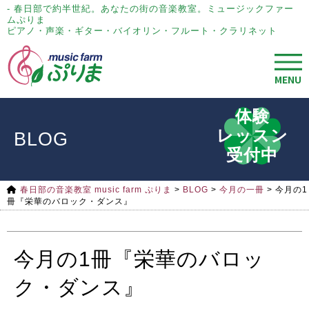
- 春日部で約半世紀。あなたの街の音楽教室。ミュージックファー
ムぷりま
ピアノ・声楽・ギター・バイオリン・フルート・クラリネット
MENU
体験
レッスン
BLOG
受付中
春日部の音楽教室 music farm ぷりま
>
BLOG
>
今月の一冊
>
今月の1
冊『栄華のバロック・ダンス』
今月の1冊『栄華のバロッ
ク・ダンス』