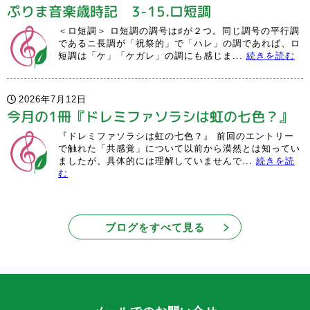
ぷりま音楽歳時記 3-15.ロ短調
＜ロ短調＞ ロ短調の調号は♯が２つ。同じ調号の平行調
であるニ長調が「祝祭的」で「ハレ」の調であれば、ロ
短調は「ケ」「ケガレ」の調にも感じま...
続きを読む
2026年7月12日
今月の1冊『ドレミファソラシは虹の七色？』
『ドレミファソラシは虹の七色？』 前回のエントリー
で触れた「共感覚」について以前から漠然とは知ってい
ましたが、具体的には理解していませんで...
続きを読
む
ブログをすべて見る