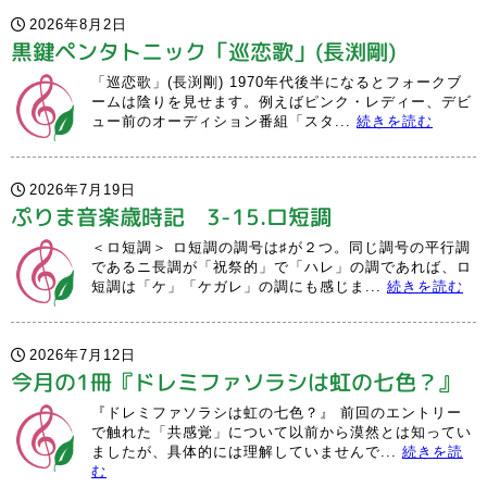
2026年8月2日
黒鍵ペンタトニック「巡恋歌」(長渕剛)
「巡恋歌」(長渕剛) 1970年代後半になるとフォークブ
ームは陰りを見せます。例えばピンク・レディー、デビ
ュー前のオーディション番組「スタ...
続きを読む
2026年7月19日
ぷりま音楽歳時記 3-15.ロ短調
＜ロ短調＞ ロ短調の調号は♯が２つ。同じ調号の平行調
であるニ長調が「祝祭的」で「ハレ」の調であれば、ロ
短調は「ケ」「ケガレ」の調にも感じま...
続きを読む
2026年7月12日
今月の1冊『ドレミファソラシは虹の七色？』
『ドレミファソラシは虹の七色？』 前回のエントリー
で触れた「共感覚」について以前から漠然とは知ってい
ましたが、具体的には理解していませんで...
続きを読
む